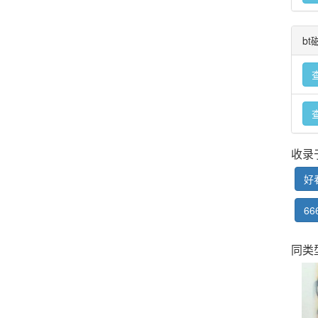
b
收录
好
66
同类