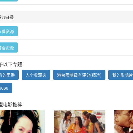
t磁力链接
查看资源
查看资源
于以下专题
看的里番
人个收藏夹
港台限制级有评分(精选)
我的影院片
6666
型电影推荐