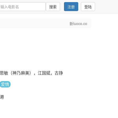
搜索
注册
登陆
新luoco.co
思敏（神乃麻美），江国斌，古铮
爱情
港