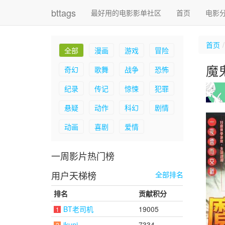
bttags
最好用的电影影单社区
首页
电影
首页
全部
漫画
游戏
冒险
魔
奇幻
歌舞
战争
恐怖
纪录
传记
惊悚
犯罪
悬疑
动作
科幻
剧情
动画
喜剧
爱情
一周影片热门榜
用户天梯榜
全部排名
排名
贡献积分
BT老司机
19005
1
ikuni
7334
2