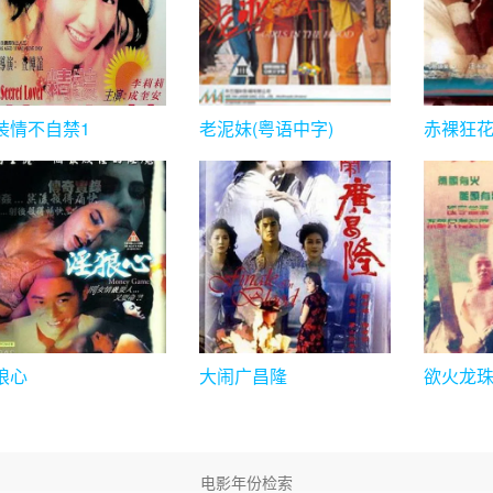
装情不自禁1
老泥妹(粤语中字)
赤裸狂
狼心
大闹广昌隆
欲火龙
电影年份检索