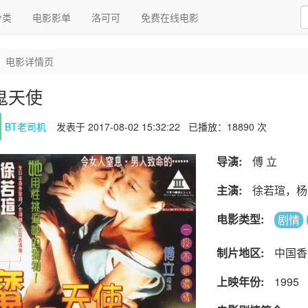
分类
电影影单
洛可可
免费在线电影
电影详情页
鬼天使
BT老司机
发表于 2017-08-02 15:32:22
已播放：18890 次
导演:
傅 立
主演:
徐若瑄，杨
电影类型:
剧情
制片地区:
中国香
上映年份:
1995