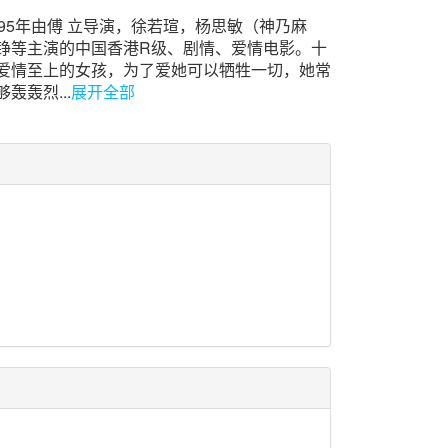
95年由傅 立导演，徐若瑄，杨思敏（神乃麻
铮等主演的中国香港R级、剧情、爱情电影。十
爱情至上的女孩，为了爱她可以牺牲一切，她常
轰轰烈...
展开全部