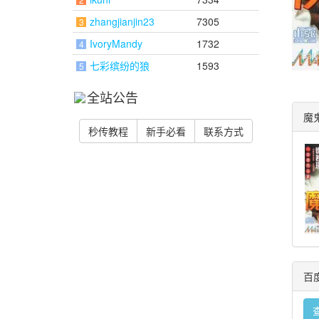
zhangjianjin23
7305
3
IvoryMandy
1732
4
七彩缤纷的狼
1593
5
全站公告
魔
秒传教程
新手必看
联系方式
百