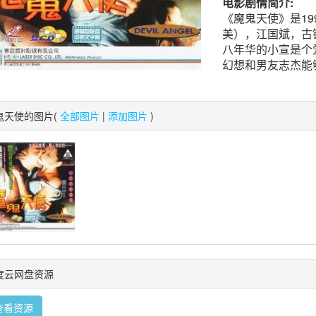
电影剧情简介:
《魔鬼天使》是19
美），江国斌，古
八年华的小宣是个
幻想和男友志杰能够
鬼天使的图片(
全部图片
|
添加图片
)
度云网盘资源
查看资源