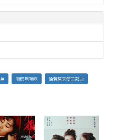
单
呃嗯啊哦呃
徐若瑄天使三部曲