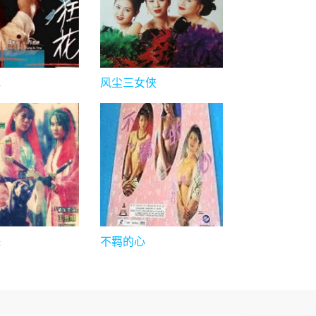
花
风尘三女侠
珠
不羁的心