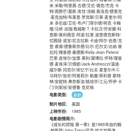
米·米勒/特里茜·古德/艾伦·锡克/杰克·卡
特/周野芒/基斯·库甘/汤姆·奥洛克/德里克
·麦克加特/布莱恩·罗宾斯/贝蒂·麦奎尔/阿
米·多伦兹/艾伦·布卢门菲尔德/柯克·卡梅
隆/马修·派瑞/詹姆斯·T.卡拉汉/乔安娜·科
恩斯/奥利薇亚·阿波/拉里·波恩德克斯特/
切茜娅·诺宝/尼古拉斯·卡迪/阿尔·伯恩/戈
登·裘普/德鲁斯奈德/比尔·厄尔文/达纳·普
拉托/理查德·桑德斯/Kelly·Jean·Peters/
巴里·皮埃尔/加里·莱利/黛博拉·怀特/理查
德·麦肯泽/贝倩妮/Jack·Andreozzi/温迪·
威尔斯·冈克尔/宋忆宁/比夫·麦奎尔/K·C·
马特尔/张欢/阿普莉尔·勒曼/菲利普·斯特
林/安妮特·弗奈斯洛/姚培华/江元/乔伊·卡
门/刘家祯/安德鲁·克尼格
电影类型:
喜剧
制片地区:
美国
上映年份:
1985
电影剧情简介:
《成长的烦恼 第一季》是1985年由约翰
·帕斯昆/John·Tracy/尼克·哈文加导演，