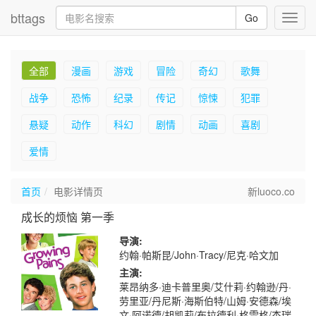
bttags
Go
Toggl
navig
全部
漫画
游戏
冒险
奇幻
歌舞
战争
恐怖
纪录
传记
惊悚
犯罪
悬疑
动作
科幻
剧情
动画
喜剧
爱情
首页
电影详情页
新luoco.co
成长的烦恼 第一季
导演:
约翰·帕斯昆/John·Tracy/尼克·哈文加
主演:
莱昂纳多·迪卡普里奥/艾什莉·约翰逊/丹·
劳里亚/丹尼斯·海斯伯特/山姆·安德森/埃
文·阿诺德/胡凯莉/布拉德利·格雷格/杰瑞