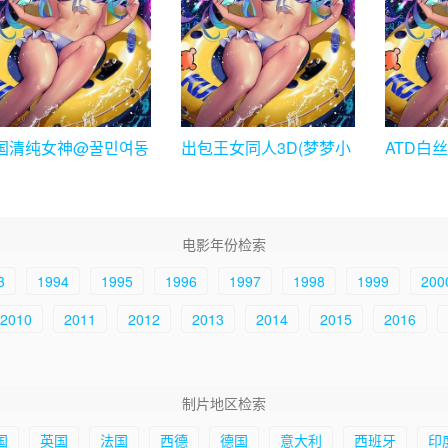
国清纯女神@꿀민여동
出包王女同人3D(梦梦小
ATD白
10套
暗春菜)
电影年份检索
3
1994
1995
1996
1997
1998
1999
200
2010
2011
2012
2013
2014
2015
2016
制片地区检索
国
英国
法国
西德
德国
意大利
西班牙
印