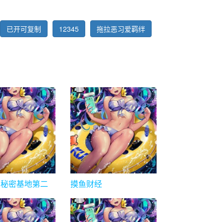
已开可复制
12345
拖拉恶习爱羁绊
影秘密基地第二
摸鱼财经