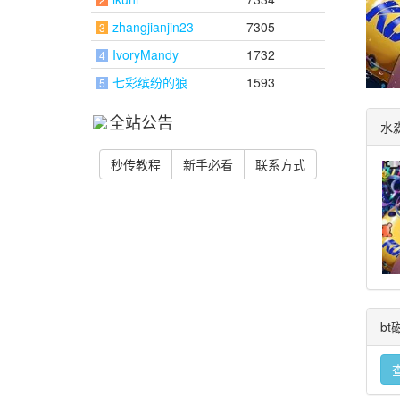
zhangjianjin23
7305
3
IvoryMandy
1732
4
七彩缤纷的狼
1593
5
全站公告
水
秒传教程
新手必看
联系方式
b