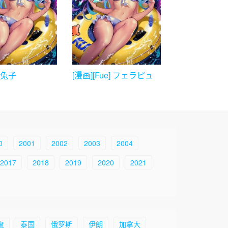
丝兔子
[漫画][Fue] フェラピュ
ア～御手洗さん家の事
情～[新世界汉化]
0
2001
2002
2003
2004
2017
2018
2019
2020
2021
度
泰国
俄罗斯
伊朗
加拿大