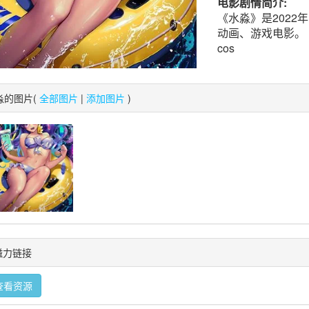
电影剧情简介:
《水淼》是202
动画、游戏电影。
cos
淼的图片(
全部图片
|
添加图片
)
t磁力链接
查看资源