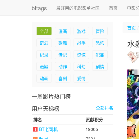
bttags
最好用的电影影单社区
首页
电影
首页
全部
漫画
游戏
冒险
水
奇幻
歌舞
战争
恐怖
纪录
传记
惊悚
犯罪
悬疑
动作
科幻
剧情
动画
喜剧
爱情
一周影片热门榜
用户天梯榜
全部排名
排名
贡献积分
BT老司机
19005
1
ikuni
7334
2