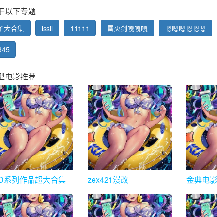
于以下专题
子大合集
lssll
11111
雷火剑嘎嘎嘎
嗯嗯嗯嗯嗯嗯
345
型电影推荐
TD系列作品超大合集
zex421漫改
金典电
部