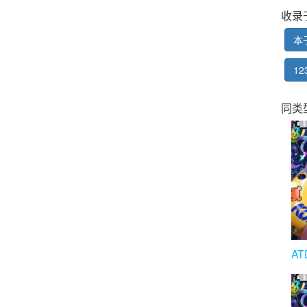
收录
本
12
同类
A