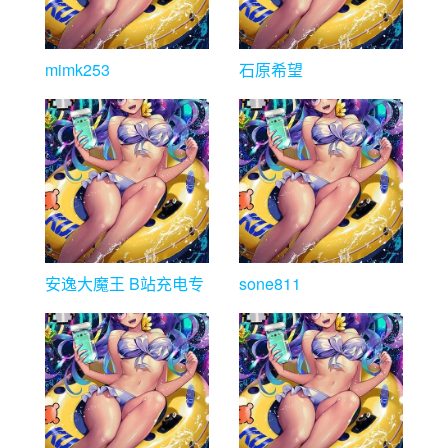
mimk253
石原希望
安逸大魔王 B站充电专
sone811
属视频合集下载 [29V
2.1GB]