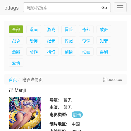
bttags
Go
Toggl
navig
全部
漫画
游戏
冒险
奇幻
歌舞
战争
恐怖
纪录
传记
惊悚
犯罪
悬疑
动作
科幻
剧情
动画
喜剧
爱情
首页
电影详情页
新luoco.co
卍 Manji
导演:
暂无
主演:
暂无
电影类型:
剧情
制片地区:
中国