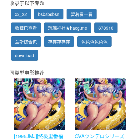
收录于以下专题
xx_22
bsbsbsbsn
留着看一看
收藏已查看
琉璃神社★hacg.me
678910
兰斯综合包
存存存存存
色色色色色色
download
同类型电影推荐
[1995JMJ][终极里番福
OVAツンデロシリーズ