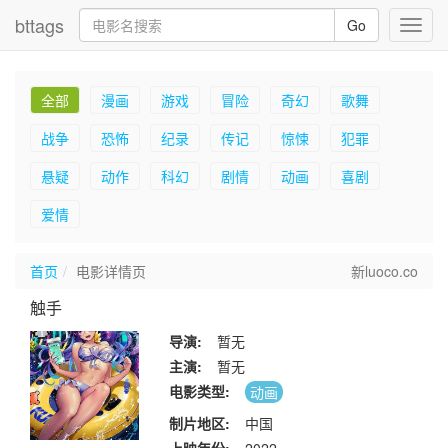
bttags
Go
Toggl
navig
全部
漫画
游戏
冒险
奇幻
歌舞
战争
恐怖
纪录
传记
惊悚
犯罪
悬疑
动作
科幻
剧情
动画
喜剧
爱情
首页
电影详情页
新luoco.co
触手
导演:
暂无
主演:
暂无
电影类型:
动画
制片地区:
中国