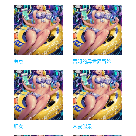
利包][275G][上篇]
~(3-4)
鬼点
蕾姆的异世界冒险
肛女
人妻温泉