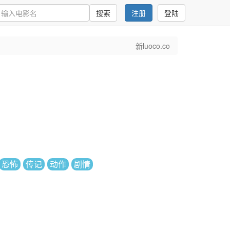
搜索
注册
登陆
新luoco.co
恐怖
传记
动作
剧情