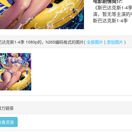
电影剧情简介:
《斯巴达克斯1-4季
演，暂无等主演的
斯巴达克斯1-4季
达克斯1-4季 1080p的，h265编码格式的图片(
全部图片
|
添加图片
)
t磁力链接
查看资源