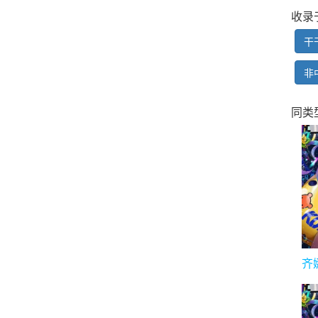
收录
干
非
同类
齐