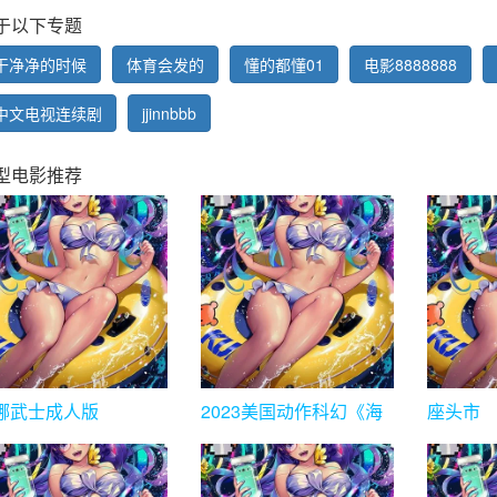
于以下专题
干净净的时候
体育会发的
懂的都懂01
电影8888888
中文电视连续剧
jjinnbbb
型电影推荐
娜武士成人版
2023美国动作科幻《海
座头市
王2：失落的王国》
HD1080p.中英双字