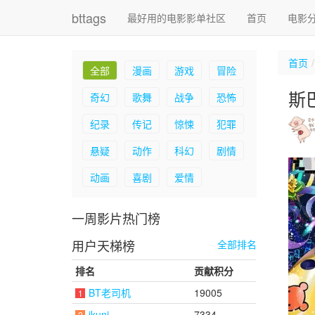
bttags
最好用的电影影单社区
首页
电影
首页
全部
漫画
游戏
冒险
斯巴
奇幻
歌舞
战争
恐怖
纪录
传记
惊悚
犯罪
悬疑
动作
科幻
剧情
动画
喜剧
爱情
一周影片热门榜
用户天梯榜
全部排名
排名
贡献积分
BT老司机
19005
1
ikuni
7334
2