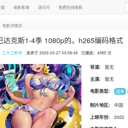
分类
电影影单
洛可可
免费在线电影
电影详情页
达克斯1-4季 1080p的，h265编码格式
三十三秒冲
发表于 2023-03-27 03:58:49
已播放：4585 次
导演:
暂无
主演:
暂无
电影类型:
战争
制片地区:
中国
上映年份:
2022