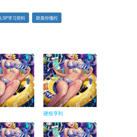
LSP学习资料
欧美你懂的
硬核亨利