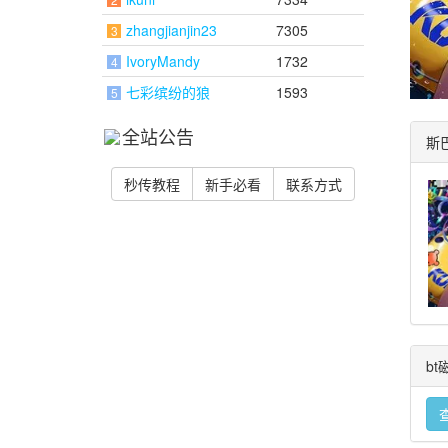
zhangjianjin23
7305
3
IvoryMandy
1732
4
七彩缤纷的狼
1593
5
全站公告
斯巴
秒传教程
新手必看
联系方式
b