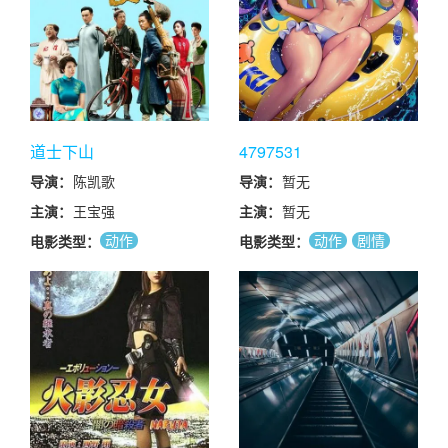
道士下山
4797531
导演：
陈凯歌
导演：
暂无
主演：
王宝强
主演：
暂无
动作
动作
剧情
电影类型：
电影类型：
爱情