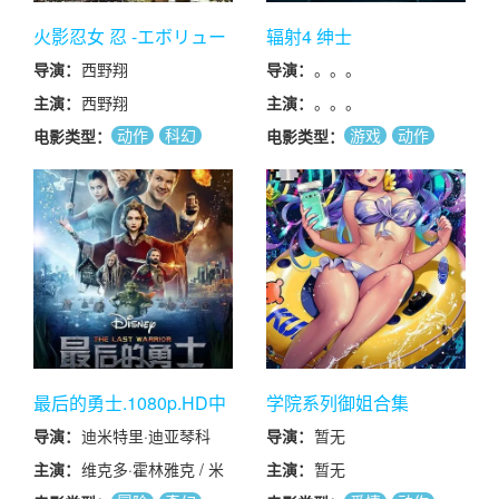
火影忍女 忍 -エボリュー
辐射4 绅士
ション- 闇の暗殺者
导演：
西野翔
导演：
。。。
主演：
西野翔
主演：
。。。
动作
科幻
游戏
动作
电影类型：
电影类型：
剧情
最后的勇士.1080p.HD中
学院系列御姐合集
字无水印
导演：
迪米特里·迪亚琴科
导演：
暂无
主演：
维克多·霍林雅克 / 米
主演：
暂无
拉·斯瓦奇卡娅 / 叶卡