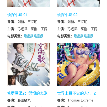
侦探小说 01
侦探小说 02
导演：
刘新、王义明
导演：
刘新、王义明
主演：
冯远征、巫刚、王同
主演：
冯远征、巫刚、王同
辉、周显欣
辉、周显欣
悬疑
动作
悬疑
动作
电影类型：
电影类型：
剧情
剧情
修罗雪姬2：怨恨的恋歌
世界上最不安的人1，2
导演：
藤田敏八
导演：
Thomas Extreme
Cinemagore