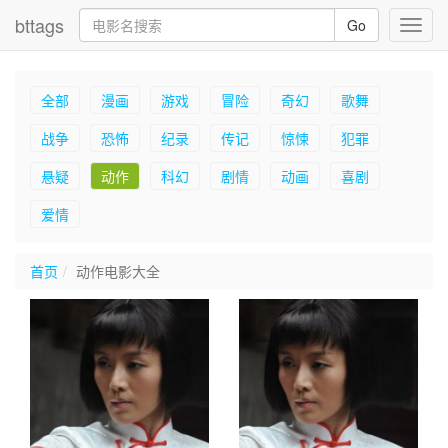
bttags
Go
Toggl
navig
全部
漫画
游戏
冒险
奇幻
歌舞
战争
恐怖
纪录
传记
惊悚
犯罪
悬疑
动作
科幻
剧情
动画
喜剧
爱情
首页
动作电影大全