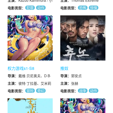
主演：
Kazuo Kamimura / 小
主演：
Thomas Extreme
池一夫 / Kiyohide
Cinemagore
犯罪
动作
恐怖
惊悚
电影类型：
电影类型：
Ohara / Norio Osada
剧情
犯罪
悬疑
动作
喜剧
爱情
权力游戏s1-S8
推奴
导演：
戴维·贝尼奥夫、D·B·
导演：
郭安贞
威斯、艾伦·泰勒(核心
主演：
彼特·丁拉基、艾米莉
主演：
张赫
主创导演)
亚·克拉克、基特·哈灵
冒险
奇幻
战争
动作
电影类型：
电影类型：
顿、琳娜·海蒂、麦茜·
惊悚
动作
剧情
爱情
威廉姆斯、索菲·特纳