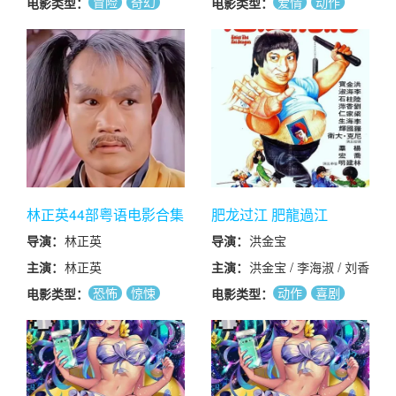
冒险
奇幻
爱情
动作
电影类型：
电影类型：
婕琳娜·维尔科娃 / 康
动作
喜剧
斯坦丁·拉夫罗年科 /
伊莲娜·雅科夫列娃
林正英44部粤语电影合集
肥龙过江 肥龍過江
(1978)
导演：
林正英
导演：
洪金宝
主演：
林正英
主演：
洪金宝 / 李海淑 / 刘香
萍 / 陆柱石 / 林建明 /
恐怖
惊悚
动作
喜剧
电影类型：
电影类型：
乔宏 / 梁家仁 / 杨群 /
动作
喜剧
李海生 / 罗国辉 / 大卫
·尼克 / 元彪 / 孟海 /
钟发 / 火星 / 陈会毅 /
钱月笙 / 冯克安 / 陈狄
克 / 赵志凌 / 曾志伟 /