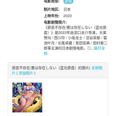
电影类型:
剧情
制片地区:
日本
上映年份:
2023
电影剧情简介:
《邪恶不存在/悪は存在しない（蓝光原
盘）》是2023年由滨口龙介导演，大美
贺均 / 西川玲 / 小坂龙士 / 涩谷采郁 / 菊
池叶月 / 长尾卓磨 / 宮田佳典 / 田村泰二
郎等主演的日本剧情电影。◎...
展开全
部
邪恶不存在/悪は存在しない（蓝光原盘）的图片(
全部图
片
|
添加图片
)