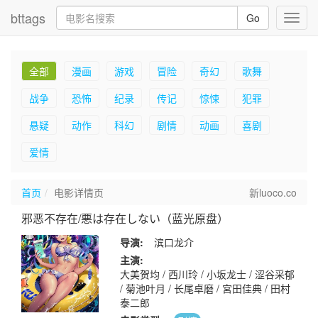
bttags
Go
Toggl
navig
全部
漫画
游戏
冒险
奇幻
歌舞
战争
恐怖
纪录
传记
惊悚
犯罪
悬疑
动作
科幻
剧情
动画
喜剧
爱情
首页
电影详情页
新luoco.co
邪恶不存在/悪は存在しない（蓝光原盘）
导演:
滨口龙介
主演:
大美贺均 / 西川玲 / 小坂龙士 / 涩谷采郁
/ 菊池叶月 / 长尾卓磨 / 宮田佳典 / 田村
泰二郎