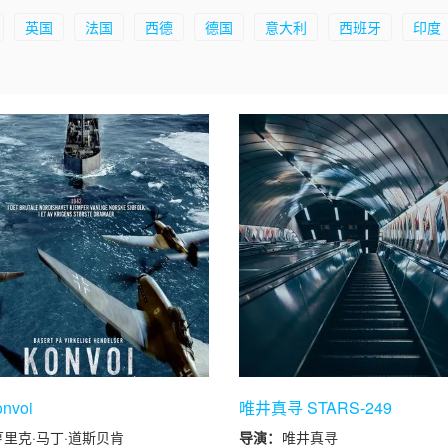
英国
法国
西德
德国
意大利
西班牙
印度
nvoi
唯井真寻 STARS-249
亨里克·马丁·道斯贝肯
导演：
唯井真寻