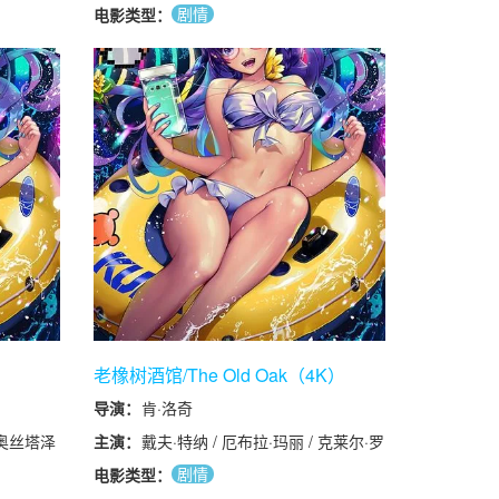
regor /
易莎·奥利维拉
剧情
电影类型：
老橡树酒馆/The Old Oak（4K）
导演：
肯·洛奇
·奥丝塔泽
主演：
戴夫·特纳 / 厄布拉·玛丽 / 克莱尔·罗
 托马斯·洛
德格森 / 特雷弗·福克斯 / 克里斯·麦
剧情
电影类型：
alia
克格莱德 / 科尔·泰特 / 乔丹·路易斯