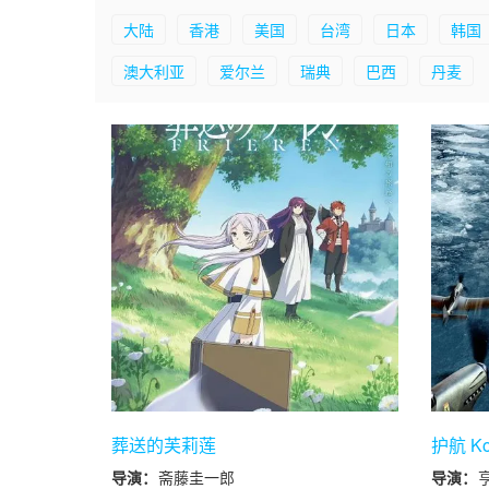
大陆
香港
美国
台湾
日本
韩国
澳大利亚
爱尔兰
瑞典
巴西
丹麦
葬送的芙莉莲
护航 Ko
导演：
斋藤圭一郎
导演：