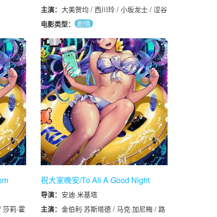
主演：
大美贺均 / 西川玲 / 小坂龙士 / 涩谷
采郁 / 菊池叶月 / 长尾卓磨 / 宮田佳
剧情
电影类型：
典 / 田村泰二郎
om
祝大家晚安/To All A Good Night
导演：
安迪·米基塔
/ 莎莉·霍
主演：
金伯利·苏斯塔德 / 马克·加尼梅 / 路