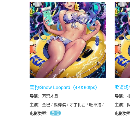
斯塔尔 / 马丽安·萨格布雷特 / 罗伯
特·施塔德洛伯 / 托马斯·舒伯特 /
Lukas Walcher / Gerhard Kasal /
Wolfgang Oliver / Hannes
Perkmann / 罗伯特·雷纳格尔 /
Matthias Saffert
雪豹/Snow Leopard（4K&60fps）
柔道场/T
导演：
万玛才旦
导演：
主演：
金巴 / 熊梓淇 / 才丁扎西 / 旺卓措 /
主演：
洛桑群培 / 更登彭措 / 更旦 / 久巴 /
希
剧情
电影类型：
电影类
党浩予 / 尕斗扎西 / 德庆央宗 / 居琼
李
钦
德