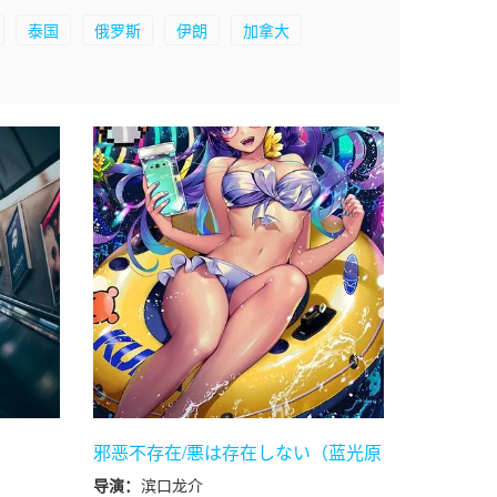
泰国
俄罗斯
伊朗
加拿大
邪恶不存在/悪は存在しない（蓝光原
盘）
导演：
滨口龙介