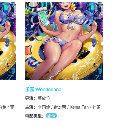
k / 娅希米
/ 克里斯茜·罗宾逊 / 克里斯·戈兹 /
/ 阿伽塔·
简·帕特森 / 亚瑟·奥克斯雷 / 乔·阿姆
斯特朗 / 安迪·道森 / 马克西·彼得斯
本杜·乔利 /
/ 鲁本·班布里奇 / 克莉丝·布拉克斯
·斯特拉莫夫
顿 / 劳拉·李·达丽 / 黛比·哈尼伍德 /
 /
杰克·加拉特 / 安德莉亚·约翰逊 / 罗
格达莱纳·珀
伯·科特利 / 阿比盖尔·劳森 / 尼尔·雷
Ajjan
珀 / 洛伦佐·麦克格文·扎伊尼 / 米奇·
麦格雷戈 / 勒罗伊德·穆林斯 / 亚历
克斯·怀特
乐园/Wonderland
导演：
蔡於位
格 / 亚
主演：
李国煌 / 俞宏荣 / Xenia Tan / 杜蕙
昂·歌迪亚
甹 / Renee Chua / 张为 / 黄家强 /
剧情
电影类型：
赖斯伯勒 /
Rajeswary Nadarajaan / Janice
/ 塞缪尔·
Seah / Kyra Toh / 郑凯泽 / Kelly
阿琳泽·科
Lim / 池素宝 / 叶世品 / Dawn Tam /