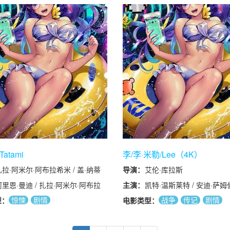
Naous / Monika Frajczy
娜·波拉克 / 马赛杰·斯图尔 
库莱沙 / Michal Zielinski /
Aboubakr Bensaihi / 姆
Malwina Buss / 皮奥塔
斯基 / 玛尔塔·斯塔米尔斯卡
Sandra Korzeniak / 马
拉斯佳 / Talia Ajjan / Taim 
atami
李/李·米勒/Lee（4K）
扎拉·阿米尔·阿布拉希米 / 盖·纳蒂
导演：
艾伦·库拉斯
弗
阿里恩·曼迪 / 扎拉·阿米尔·阿布拉
主演：
凯特·温斯莱特 / 安迪·萨姆伯
米 / 杰米·雷·纽曼 / 纳丁·马歇尔 /
历山大·斯卡斯加德 / 玛丽
惊悚
剧情
战争
传记
剧情
型：
电影类型：
尔·卡茨 / 阿什·戈尔德 / 瓦列留·安
/ 乔什·奥康纳 / 安德丽娅·
留察 / 迈赫迪·巴杰斯塔尼 / 埃勒
诺米·梅兰特 / 詹姆斯·莫瑞 
姆·埃尔法尼 / 西纳·帕瓦内赫
巴奈特 / 恩里克·阿尔切 / 