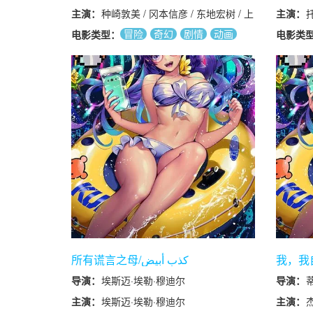
主演：
种崎敦美 / 冈本信彦 / 东地宏树 / 上
主演：
托
田燿司
冒险
奇幻
剧情
动画
电影类型：
电影类
J
H
/
/
所有谎言之母/كذب أبيض
我，我自己
Void
导演：
埃斯迈·埃勒·穆迪尔
导演：
主演：
埃斯迈·埃勒·穆迪尔
主演：
杰