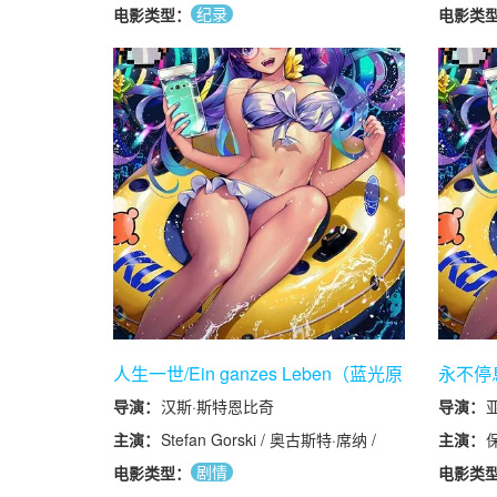
纪录
电影类型：
电影类
人生一世/Ein ganzes Leben（蓝光原
永不停
盘）
Restle
导演：
汉斯·斯特恩比奇
导演：
Simon
主演：
Stefan Gorski / 奥古斯特·席纳 /
主演：
Ivan Gustafik / 安德烈·鲁斯特 / 朱
剧情
电影类型：
电影类
莉娅·弗兰茨·里克特 / 玛利亚·霍夫