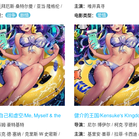
拜厄斯·桑特尔曼 / 亚当·隆格伦 /
主演：
唯井真寻
安德斯·巴斯莫·克里斯蒂安森 / 弗雷
战争
剧情
爱情
型：
电影类型：
德里克·斯坦伯格·迪特勒夫-西蒙森 /
akob Fort / Preben Hodneland /
eidi Ruud Ellingsen / 乔恩·雷恩斯
 Kristian Repshus / Olav Waastad
 Tord Kinge
和虚空/Me, Myself & the
健介的王国/Kensuke's Kingd
蒂姆·豪特基特
导演：
尼尔·博伊尔 / 柯克·亨德利
克·德·塞纳 / 克里斯·W·史密斯 /
主演：
基里安·墨菲 / 拉菲·卡西迪 