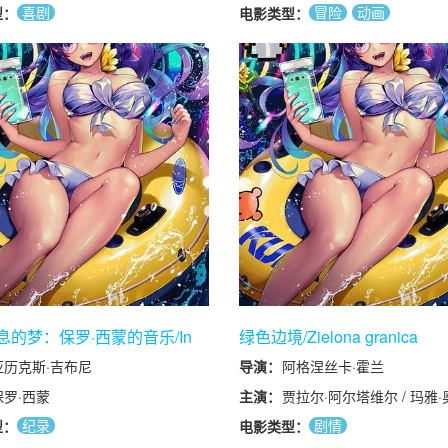
凯莉·玛丽·陈
金斯 / 渡边谦 / Aaron MacG
喜剧
冒险
动画
型：
电影类型：
Kotoko Wertheim
息的梦：保罗·西蒙的音乐/In
绿色边境/Zielona granica
ss Dreams: The Music Of Paul
亚历克斯·吉布尼
导演：
阿格涅丝卡·霍兰
保罗·西蒙
主演：
贾拉尔·阿尔塔维尔 / 玛雅
斯卡 / 贝希·贾纳蒂·阿泰 /
纪录
剧情
型：
电影类型：
索 / Mohamed Al Rashi / D