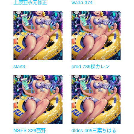
上原亚衣无修正
waaa-374
start3
pred-739楪カレン
NSFS-326西野
dldss-405三葉ちはる