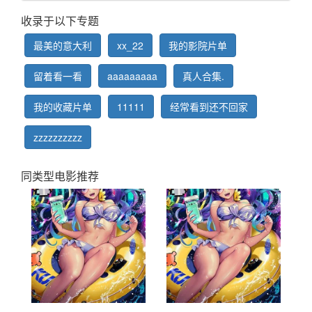
收录于以下专题
最美的意大利
xx_22
我的影院片单
留着看一看
aaaaaaaaa
真人合集.
我的收藏片单
11111
经常看到还不回家
zzzzzzzzzz
同类型电影推荐