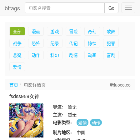
bttags
Go
Toggl
navig
全部
漫画
游戏
冒险
奇幻
歌舞
战争
恐怖
纪录
传记
惊悚
犯罪
悬疑
动作
科幻
剧情
动画
喜剧
爱情
首页
电影详情页
新luoco.co
fsdss959女神
导演:
暂无
主演:
暂无
电影类型:
爱情
动作
制片地区:
中国