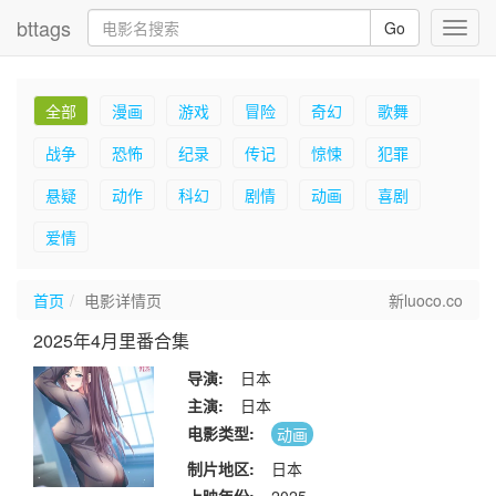
bttags
Go
Toggl
navig
全部
漫画
游戏
冒险
奇幻
歌舞
战争
恐怖
纪录
传记
惊悚
犯罪
悬疑
动作
科幻
剧情
动画
喜剧
爱情
首页
电影详情页
新luoco.co
2025年4月里番合集
导演:
日本
主演:
日本
电影类型:
动画
制片地区:
日本