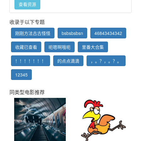
查看资源
收录于以下专题
刚刚方法古古怪怪
bsbsbsbsn
46843434342
收藏已查看
呃嗯啊哦呃
里番大合集
！！！！！！！
的点点滴滴
，。？，。？。
12345
同类型电影推荐