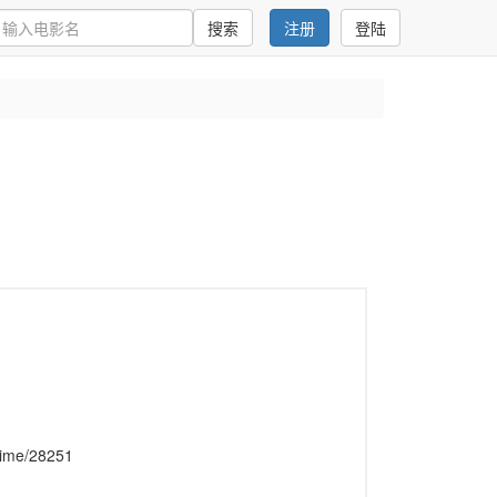
搜索
注册
登陆
anime/28251