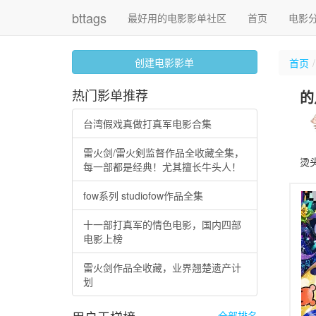
bttags
最好用的电影影单社区
首页
电影
创建电影影单
首页
热门影单推荐
的
台湾假戏真做打真军电影合集
雷火剑/雷火剣监督作品全收藏全集，
烫
每一部都是经典！尤其擅长牛头人！
fow系列 studiofow作品全集
十一部打真军的情色电影，国内四部
电影上榜
雷火剑作品全收藏，业界翘楚遗产计
划
全部排名