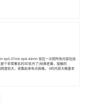
り
35min ep3-37min ep4-44min 现在一次把所有内容包括
是个非常著名的3D名作了(经典老番，接触的
时间跨度较大，收集起来有点困难。 4的内容大概基本