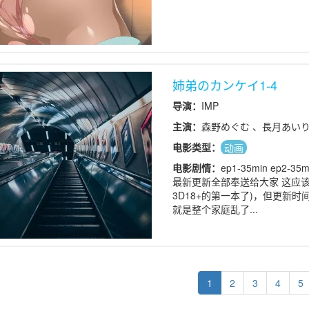
姉弟のカンケイ1-4
导演：
IMP
主演：
森野めぐむ 、長月あい
电影类型：
动画
电影剧情：
ep1-35min ep2-
最新更新全部奉送给大家 这应该
3D18+的第一本了)，但更新
就是整个家庭乱了...
1
2
3
4
5