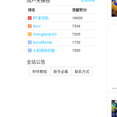
用户天梯榜
排名
贡献积分
BT老司机
19005
1
ikuni
7334
2
zhangjianjin23
7305
3
IvoryMandy
1732
4
七彩缤纷的狼
1593
5
全站公告
秒传教程
新手必看
联系方式