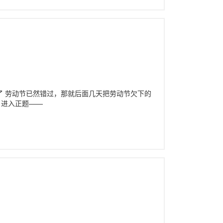
了 劳动节已然错过，那就后面几天把劳动节欠下的
，进入正题——