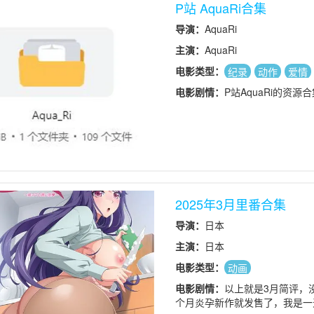
P站 AquaRi合集
导演：
AquaRi
主演：
AquaRi
电影类型：
纪录
动作
爱情
电影剧情：
P站AquaRi的资
2025年3月里番合集
导演：
日本
主演：
日本
电影类型：
动画
电影剧情：
以上就是3月简评，
个月炎孕新作就发售了，我是一