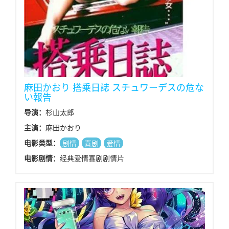
麻田かおり 搭乗日誌 スチュワーデスの危な
い報告
导演：
杉山太郎
主演：
麻田かおり
电影类型：
剧情
喜剧
爱情
电影剧情：
经典爱情喜剧剧情片