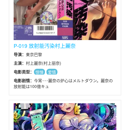
P-019 放射能汚染村上麗奈
导演：
東京巴黎
主演：
村上麗奈(村上丽奈)
电影类型：
惊悚
爱情
电影剧情：
今宵･･･麗奈の炉心はメルトダウン。麗奈の
放射能は100億キュ