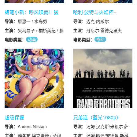
蜡笔小新：呼风唤雨！猛
哈利·波特与火焰杯--
烈！大人帝国的反击 クレ
导演：
原惠一 / 水岛努
导演：
迈克·内威尔
ヨンしんちゃん 嵐を呼ぶ
モーレツ!オトナ帝国の逆
主演：
矢岛晶子 / 楢桥美纪 / 藤
主演：
丹尼尔·雷德克里夫
襲 (2001)
原启治 / 兴梠里美 / 真柴
动画
奇幻
电影类型：
电影类型：
摩利
超级保镖
兄弟连（蓝光1080p）
170G10集全
导演：
Anders Nilsson
导演：
汤姆·汉克斯/米凯尔·萨
洛门/理查德·隆克瑞恩/
主演：
雅各布·埃克隆德 / 萨穆
主演：
汤姆·哈迪/安德鲁·斯科