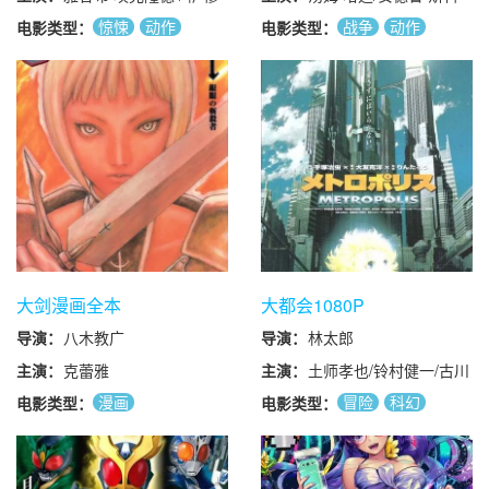
大卫·弗兰科尔/菲尔·奥
埃尔·弗洛勒 / 亚历山德
特/安德鲁·霍华德/德克
惊悚
动作
战争
动作
电影类型：
电影类型：
尔登·罗宾森/大卫·利兰/
拉·拉帕波特 / 亚历山德
斯特·弗莱彻/尼尔·麦克
大卫·纳特/托尼·杜
剧情
拉·拉帕波特 Alexandra
唐纳/汤姆·汉克斯/吉米·
Rapaport / 丽娅·波伊森
巴姆博/伊斯拉·戈登/戈
兰·卡斯蒂克/西蒙·佩吉/
达·范·汉森德/罗斯·麦克
科尔/基兰·奥布莱恩/本·
卡普兰/尼古拉斯·阿隆/
役所广司/伊恩·维果/朗·
里维斯顿/施恩·泰勒/徐
光宇/斯蒂芬·格拉汉姆/
道格·艾伦/詹姆斯·麦卡
沃伊/安纳托·陶布曼/多
米尼克·库珀/本·洛伊德·
大剑漫画全本
大都会1080P
霍尔姆斯/沃尔夫·卡赫
导演：
八木教广
导演：
林太郎
勒/莱尔德·曼辛托斯/迈
克尔·法斯宾德/吉米·法
主演：
克蕾雅
主演：
土师孝也/铃村健一/古川
伦/马修·塞特尔/克里·约
登志夫/志村知幸/千叶
漫画
冒险
科幻
电影类型：
电影类型：
翰逊/约翰·莱特/克里斯·
繁/杉田智和/园部启一/
动画
吉尔/杰森·奥玛拉/约瑟
松本梨香/江原正士/千叶
夫·梅/戴米恩·路易斯/大
进步/隆大介/柳濑嵩/冈
卫·科罗/亚当·詹姆斯/巴
田浩晖/石田太郎/爱河里