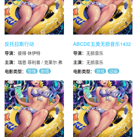
反托拉斯行动
ABCDE五类无损音乐1432
张CD附CD介绍.图片及树
导演：
彼得·休伊特
导演：
无损音乐
状图
主演：
瑞恩·菲利普 / 克莱尔·弗
主演：
无损音乐
兰妮 / 蒂姆·罗宾斯 / 泰
惊悚
剧情
游戏
动画
电影类型：
电影类型：
格·伦岩 / 瑞切尔·蕾·库克