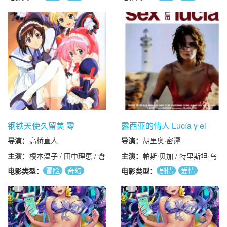
Patricia Belcher / 艾琳·
え / 田中理恵 / 倉田雅世
悬疑
动作
科幻
剧情
动画
布伦南/乔纳森·布瑞克/
/ 三石琴乃 / 石塚運昇
喜剧
爱情
妮基·艾考克斯/比利·亚
伦·布朗/雷·怀斯/马歇尔·
库克/吉尔·麦克金尼/梅
格·福斯特/吉娜·菲利普
斯/乔纳森·布瑞克/卡丽·
拉扎/斯坦·肖/乔斯·吉劳
德/乔治娅·古德曼/西德
尼·克雷文/马特·巴克利
钢铁天使久留美 零
露西亚的情人 Lucía y el
sexo (2001)
导演：
高桥直人
导演：
胡里奥·密谭
主演：
榎本温子 / 田中理恵 / 倉
主演：
帕斯·贝加 / 特里斯坦·乌
田雅世 / 南央美
罗阿 / 纳瓦·尼姆利 / 丹
冒险
奇幻
剧情
爱情
电影类型：
电影类型：
尼尔弗莱雷 / 埃伦娜·安
动作
科幻
剧情
动画
纳亚 /
喜剧
爱情