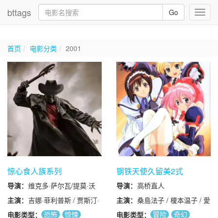
bttags
Go
Toggl
navig
首页
电影分类
2001
惊心食人族系列
钢铁天使久留美2式
导演：
维克多·萨尔瓦/提莫·沃
导演：
高桥直人
伦索拉编剧:肖恩-迈克尔
主演：
吉娜·菲利普斯 / 贾斯汀·
主演：
桑島法子 / 榎本温子 / 愛
·阿尔戈
朗 / 乔纳森·布瑞克 /
河里花子 / そのざきみ
恐怖
惊悚
冒险
奇幻
电影类型：
电影类型：