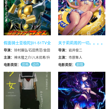
特·鲁斯波利/菲利普·巴
花子/若本规夫/小山茉
兰蒂尼/里克·沃登/卢克·
美/青野武/泷口顺平/永
罗伯茨/詹姆斯·马迪欧/
井豪/鲇贝健/涉谷茂/井
道格拉斯·斯派
上伦宏/皆口裕子/池田
恩/John·Adams/科林·汉
胜/富田耕生/麻生智久/
克斯/小理察·斯贝特/柯
肥后诚/八代骏/井元由
克·埃斯沃多/迈克尔·库
香/小林希唯/天田真人/
立兹/马修·里奇/里克·高
本多俊之
莫兹/Brendan·Carr/道格
假面骑士亚极陀[01-51TV全
关于莉莉周的一切。。。。
·科克尔/唐尼·沃尔伯格/
集+特别篇+剧场版+特典映
导演：
铃村展弘/石田秀范/金田
导演：
岩井俊二
彼特·奥梅拉/弗雷迪·乔·
像]
治/渡边胜也/田崎龙太/
法恩斯沃
主演：
神木隆之介/八木优希/升
主演：
市原隼人
长石多可男
思/Mark·Oosterveen/代
毅/要润/柴本浩行/菊池
恐怖
动作
剧情
电影类型：
电影类型：
尔·戴/William·Meredith/
隆则/鹤广美/秋山莉奈/
艾恩·贝利/杰米·哈丁/乔
科幻
剧情
佐藤正治/田边季正/贺集
治·卡利尔/威廉·阿姆斯
利树/唐渡亮/兵藤真子/
壮/瑞内·L·莫雷诺/琼乔·
高田由美/清水綋治/藤田
奥雷尔/安德鲁·李·波兹/
瞳子/堀本等
大卫·休默/马克·沃伦/戴
夫·博
沃/Iain·Robertson/Nolan·
瑞奇·尼克松/本·哈克/约
翰·珀金斯/杰克·沃特斯/